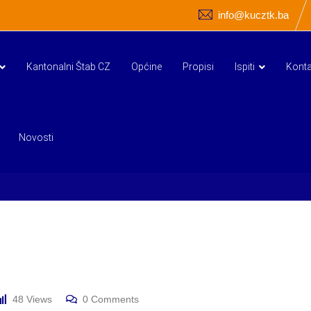
info@kucztk.ba
Kantonalni Štab CZ
Općine
Propisi
Ispiti
Konta
Novosti
48
Views
0
Comments