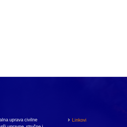
lna uprava civilne
Linkovi
vrši upravne, stručne i