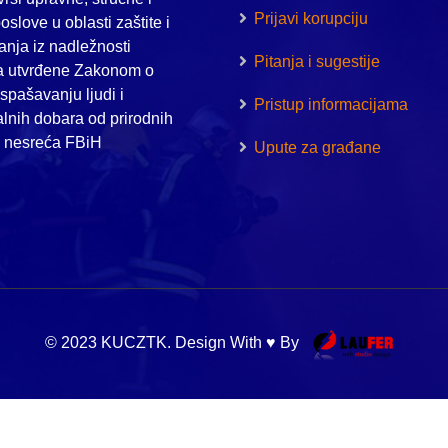
Prijavi korupciju
oslove u oblasti zaštite i
nja iz nadležnosti
Pitanja i sugestije
a utvrđene Zakonom o
i spašavanju ljudi i
Pristup informacijama
alnih dobara od prirodnih
h nesreća FBiH
Upute za građane
© 2023 KUCZTK. Design With ♥ By