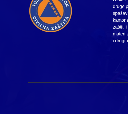
druge p
spašava
kanton
zaštiti 
materij
i drugi