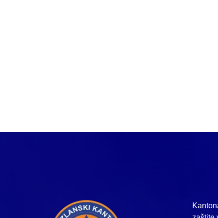
Kantona
zaštite 