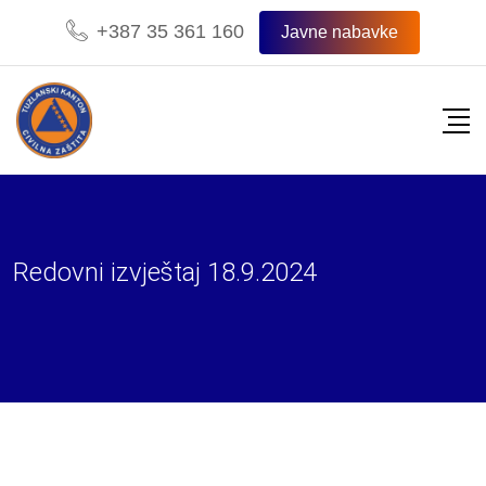
Skip
+387 35 361 160
Javne nabavke
to
content
Redovni izvještaj 18.9.2024