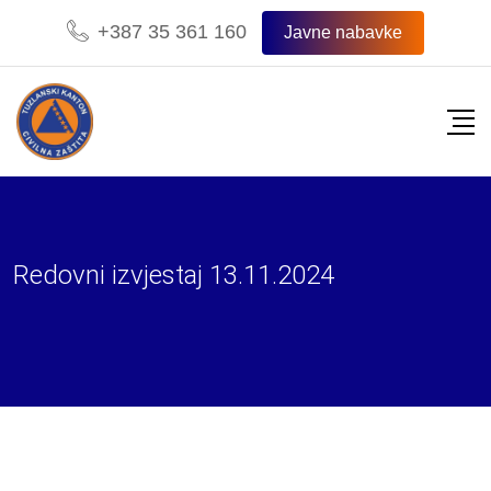
Skip
+387 35 361 160
Javne nabavke
to
content
Redovni izvjestaj 13.11.2024