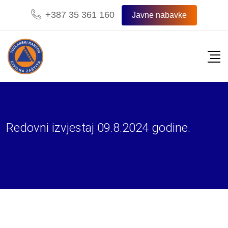
Skip
+387 35 361 160
Javne nabavke
to
content
Redovni izvjestaj 09.8.2024 godine.