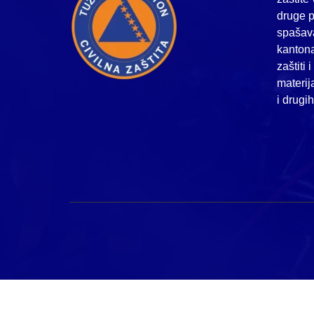
druge p
spašava
kanton
zaštiti 
materij
i drugi