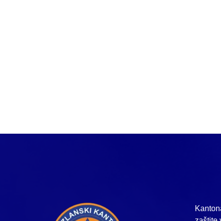
Kantona
zaštite 