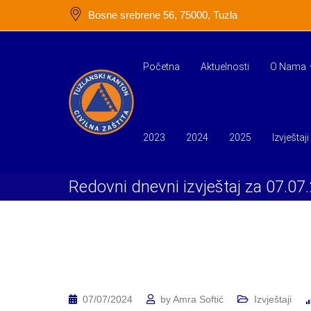
Skip
Bosne srebrene 56, 75000, Tuzla
to
content
Početna
Aktuelnosti
O Nama
2023
2024
2025
Izvještaji
Redovni dnevni izvještaj za 07.07
07/07/2024
by
Amra Softić
Izvještaji