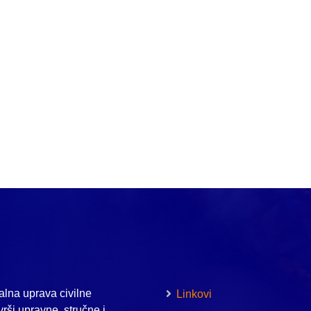
lna uprava civilne
Linkovi
vrši upravne, stručne i