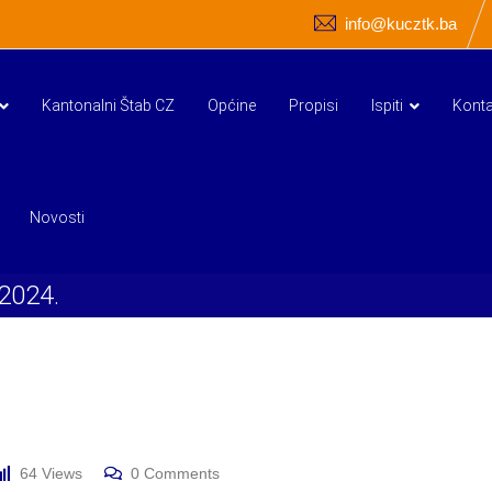
info@kucztk.ba
Kantonalni Štab CZ
Općine
Propisi
Ispiti
Konta
Novosti
.2024.
64
Views
0
Comments