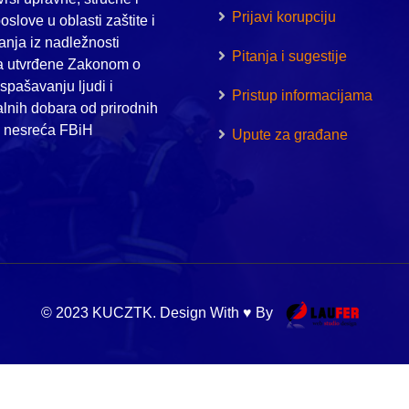
Prijavi korupciju
oslove u oblasti zaštite i
nja iz nadležnosti
Pitanja i sugestije
a utvrđene Zakonom o
i spašavanju ljudi i
Pristup informacijama
alnih dobara od prirodnih
h nesreća FBiH
Upute za građane
© 2023 KUCZTK. Design With ♥ By