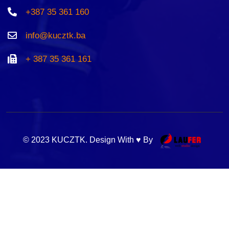
+387 35 361 160
info@kucztk.ba
+ 387 35 361 161
© 2023 KUCZTK. Design With ♥ By