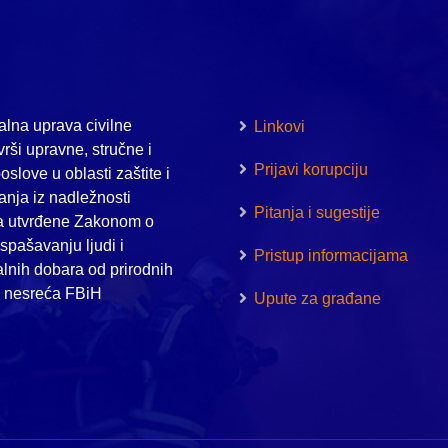
lna uprava civilne
Linkovi
vrši upravne, stručne i
Prijavi korupciju
oslove u oblasti zaštite i
nja iz nadležnosti
Pitanja i sugestije
a utvrđene Zakonom o
i spašavanju ljudi i
Pristup informacijama
alnih dobara od prirodnih
h nesreća FBiH
Upute za građane