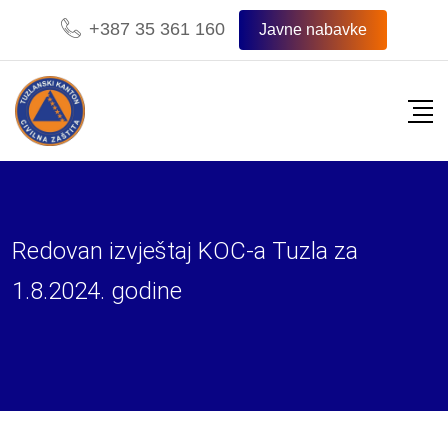
Skip
+387 35 361 160
Javne nabavke
to
content
Redovan izvještaj KOC-a Tuzla za
1.8.2024. godine