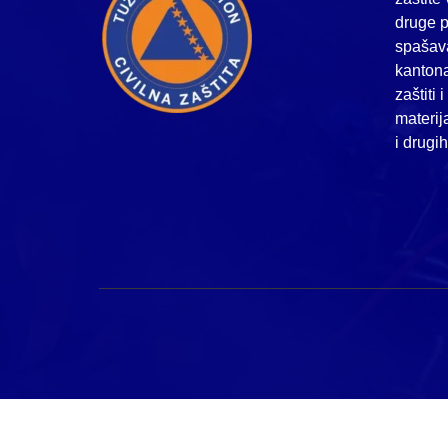
druge p
spašava
kanton
zaštiti 
materij
i drugi