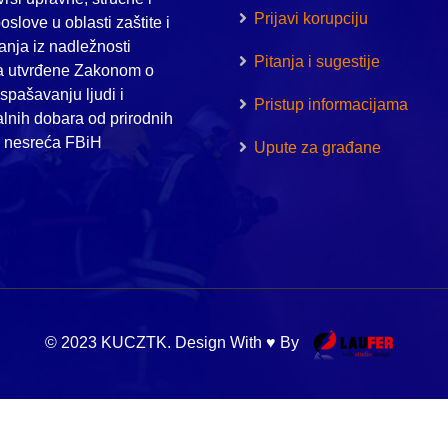
Prijavi korupciju
oslove u oblasti zaštite i
nja iz nadležnosti
Pitanja i sugestije
a utvrđene Zakonom o
i spašavanju ljudi i
Pristup informacijama
alnih dobara od prirodnih
h nesreća FBiH
Upute za građane
© 2023 KUCZTK. Design With ♥ By