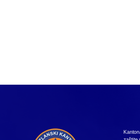
Kantona
zaštite 