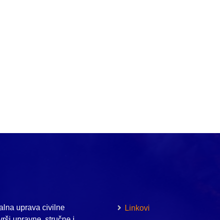
lna uprava civilne
Linkovi
vrši upravne, stručne i