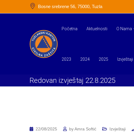
Skip
Bosne srebrene 56, 75000, Tuzla
to
content
Početna
Aktuelnosti
O Nama
2023
2024
2025
Izvještaji
Redovan izvještaj 22.8.2025
22/08/2025
by
Amra Softić
Izvještaji