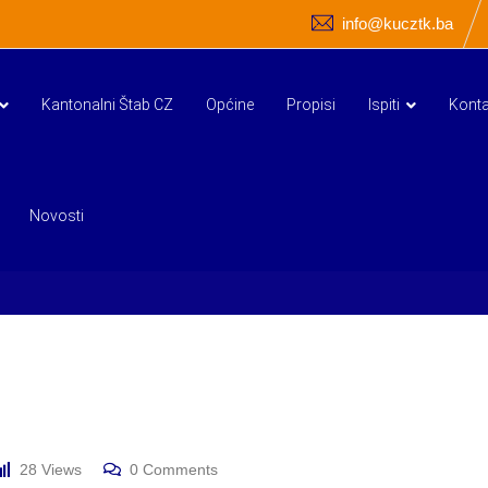
info@kucztk.ba
Kantonalni Štab CZ
Općine
Propisi
Ispiti
Konta
Novosti
28
Views
0
Comments