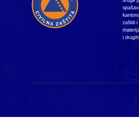
druge p
spašava
kanton
zaštiti 
materij
i drugi