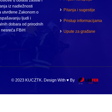
oslove u oblasti zaštite i
nja iz nadležnosti
Pitanja i sugestije
a utvrđene Zakonom o
i spašavanju ljudi i
Pristup informacijama
alnih dobara od prirodnih
h nesreća FBiH
Upute za građane
© 2023 KUCZTK. Design With ♥ By