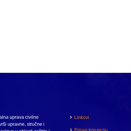
lna uprava civilne
Linkovi
vrši upravne, stručne i
Prijavi korupciju