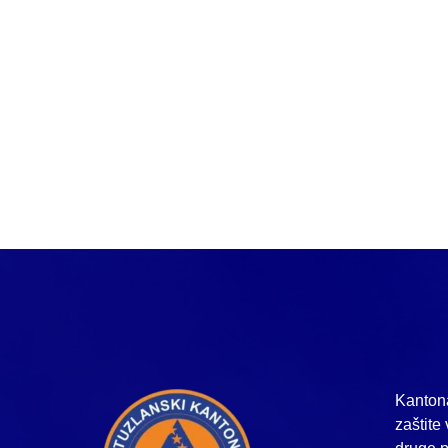
Kantona
zaštite 