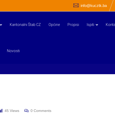
info@kucztk.ba
Kantonalni Štab CZ
Općine
Propisi
Ispiti
Konta
Novosti
45
Views
0
Comments