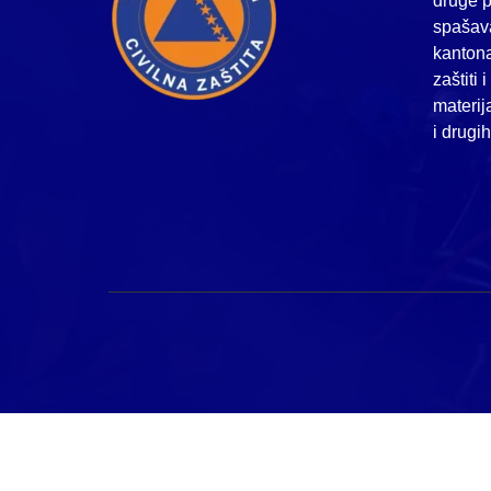
druge p
spašava
kanton
zaštiti 
materij
i drugi