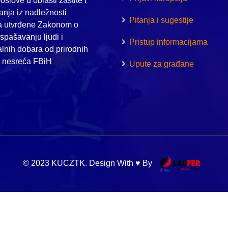
oslove u oblasti zaštite i
nja iz nadležnosti
Pitanja i sugestije
a utvrđene Zakonom o
i spašavanju ljudi i
Pristup informacijama
alnih dobara od prirodnih
h nesreća FBiH
Upute za građane
© 2023 KUCZTK. Design With ♥ By