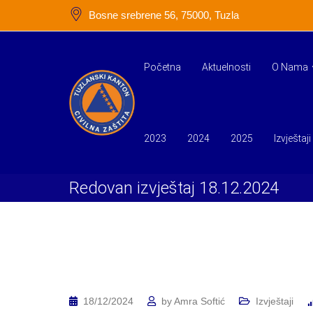
Skip
Bosne srebrene 56, 75000, Tuzla
to
content
Početna
Aktuelnosti
O Nama
2023
2024
2025
Izvještaji
Redovan izvještaj 18.12.2024
18/12/2024
by
Amra Softić
Izvještaji