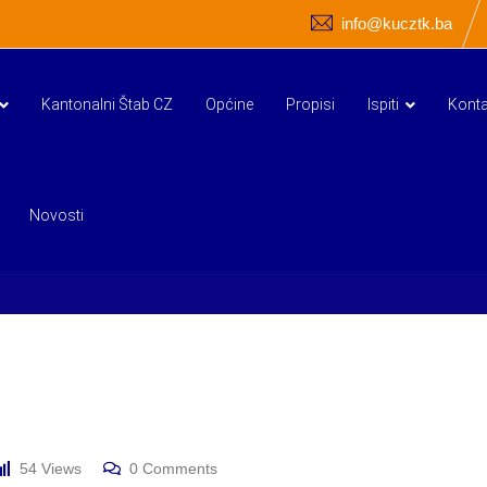
info@kucztk.ba
Kantonalni Štab CZ
Općine
Propisi
Ispiti
Konta
Novosti
54
Views
0
Comments