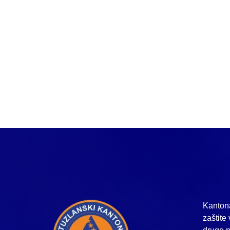
Kantona
zaštite 