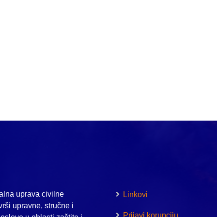
lna uprava civilne
Linkovi
vrši upravne, stručne i
Prijavi korupciju