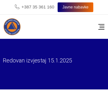
Skip
+387 35 361 160
Javne nabavke
to
content
Redovan izvjestaj 15.1.2025