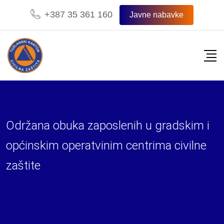
Skip
+387 35 361 160
Javne nabavke
to
content
Održana obuka zaposlenih u gradskim i
općinskim operatvinim centrima civilne
zaštite