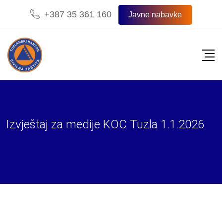
Skip
+387 35 361 160
Javne nabavke
to
content
Izvještaj za medije KOC Tuzla 1.1.2026