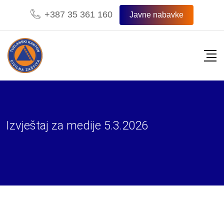
Skip
+387 35 361 160
Javne nabavke
to
content
Izvještaj za medije 5.3.2026