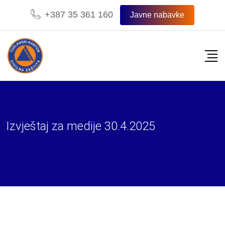
Skip
+387 35 361 160
Javne nabavke
to
content
Izvještaj za medije 30.4.2025