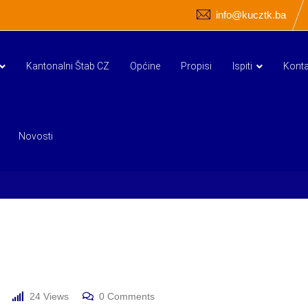
info@kucztk.ba
Kantonalni Štab CZ
Općine
Propisi
Ispiti
Konta
Novosti
24
Views
0
Comments