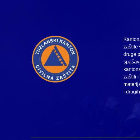
Kantona
zaštite 
druge p
spašava
kanton
zaštiti 
materij
i drugi