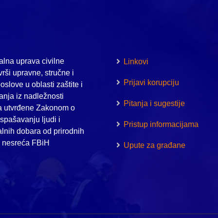
lna uprava civilne
Linkovi
vrši upravne, stručne i
Prijavi korupciju
oslove u oblasti zaštite i
nja iz nadležnosti
Pitanja i sugestije
a utvrđene Zakonom o
i spašavanju ljudi i
Pristup informacijama
alnih dobara od prirodnih
h nesreća FBiH
Upute za građane