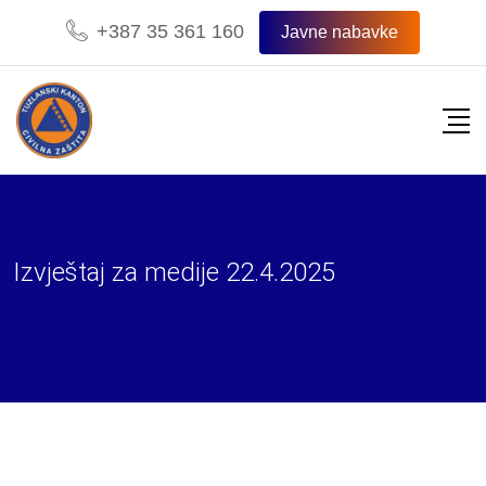
Skip
+387 35 361 160
Javne nabavke
to
content
Izvještaj za medije 22.4.2025