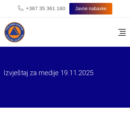
Skip
+387 35 361 160
Javne nabavke
to
content
Izvještaj za medije 19.11.2025