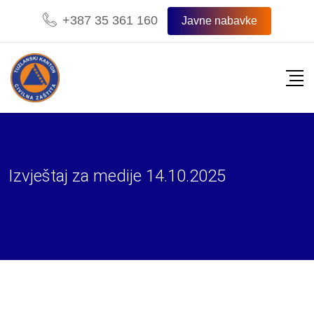
Skip
+387 35 361 160
Javne nabavke
to
content
Izvještaj za medije 14.10.2025