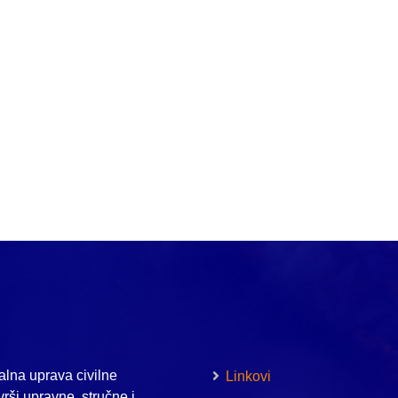
lna uprava civilne
Linkovi
vrši upravne, stručne i