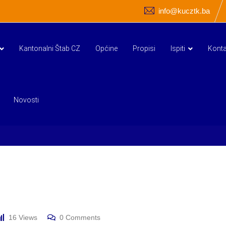
info@kucztk.ba
Kantonalni Štab CZ
Općine
Propisi
Ispiti
Konta
Novosti
16
Views
0
Comments