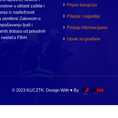
Prijavi korupciju
oslove u oblasti zaštite i
nja iz nadležnosti
Pitanja i sugestije
a utvrđene Zakonom o
i spašavanju ljudi i
Pristup informacijama
alnih dobara od prirodnih
h nesreća FBiH
Upute za građane
© 2023 KUCZTK. Design With ♥ By