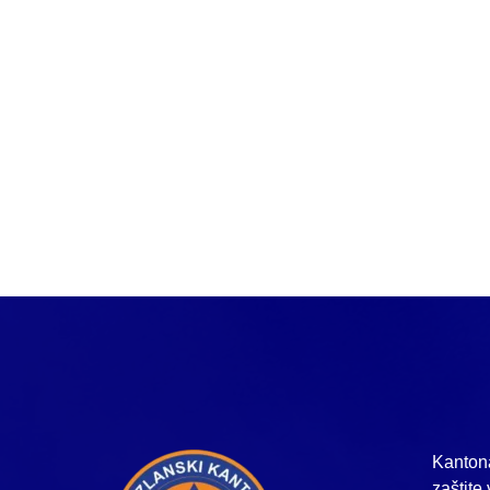
Kantona
zaštite 