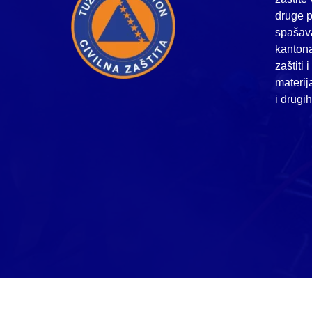
druge p
spašava
kanton
zaštiti 
materij
i drugi