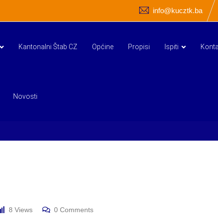
info@kucztk.ba
Kantonalni Štab CZ
Općine
Propisi
Ispiti
Konta
Novosti
8
Views
0
Comments