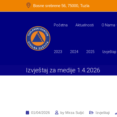
Skip
Bosne srebrene 56, 75000, Tuzla
to
content
Početna
Aktuelnosti
O Nama
2023
2024
2025
Izvještaji
Izvještaj za medije 1.4.2026
01/04/2026
by
Mirza Suljić
Izvještaji