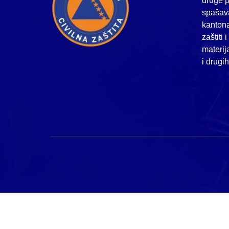
druge p
spašava
kanton
zaštiti 
materij
i drugi