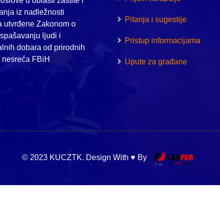
oslove u oblasti zaštite i
nja iz nadležnosti
Pitanja i sugestije
a utvrđene Zakonom o
i spašavanju ljudi i
Pristup informacijama
alnih dobara od prirodnih
h nesreća FBiH
Upute za građane
© 2023 KUCZTK. Design With ♥ By