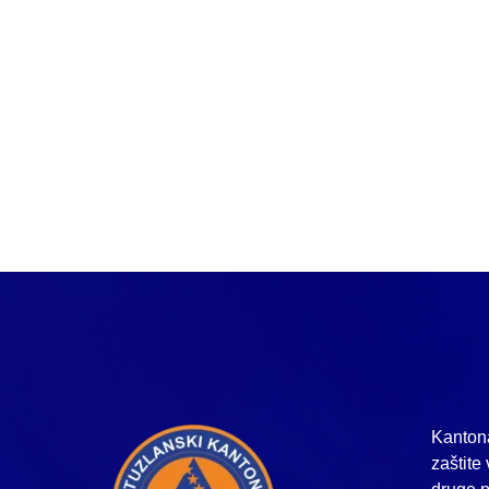
Kantona
zaštite 