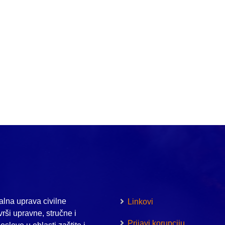
lna uprava civilne
Linkovi
vrši upravne, stručne i
Prijavi korupciju