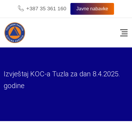
Skip
+387 35 361 160
Javne nabavke
to
content
Izvještaj KOC-a Tuzla za dan 8.4.2025.
godine