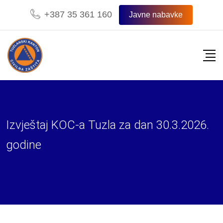
Skip
+387 35 361 160
Javne nabavke
to
content
Izvještaj KOC-a Tuzla za dan 30.3.2026.
godine