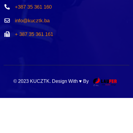
+387 35 361 160
info@kucztk.ba
+ 387 35 361 161
© 2023 KUCZTK. Design With ♥ By