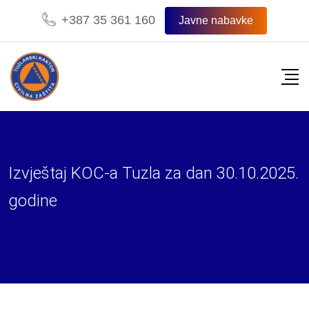
Skip
+387 35 361 160
Javne nabavke
to
content
Izvještaj KOC-a Tuzla za dan 30.10.2025.
godine