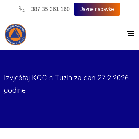
Skip
+387 35 361 160
Javne nabavke
to
content
Izvještaj KOC-a Tuzla za dan 27.2.2026.
godine