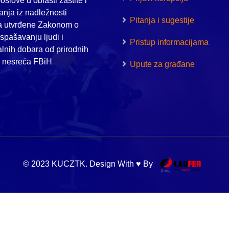
oslove u oblasti zaštite i
nja iz nadležnosti
Pitanja i sugestije
a utvrđene Zakonom o
i spašavanju ljudi i
Pristup informacijama
alnih dobara od prirodnih
h nesreća FBiH
Upute za građane
© 2023 KUCZTK. Design With ♥ By