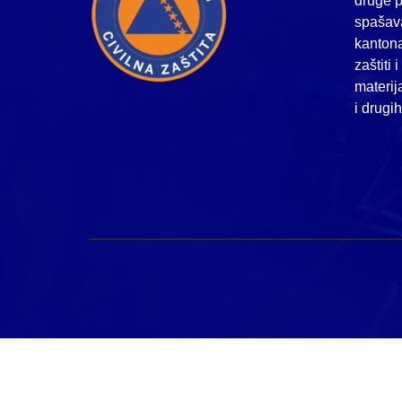
druge p
spašava
kanton
zaštiti 
materij
i drugi