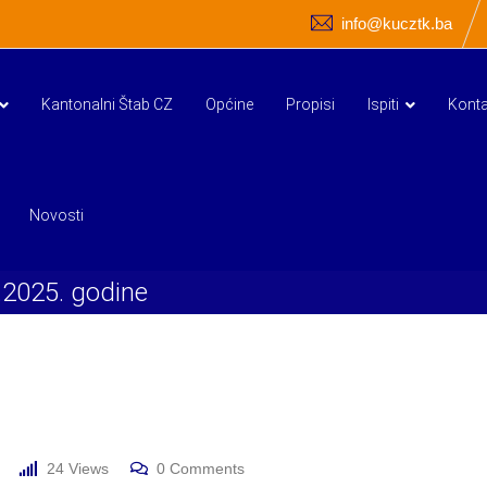
info@kucztk.ba
Kantonalni Štab CZ
Općine
Propisi
Ispiti
Konta
Novosti
.2025. godine
24
Views
0
Comments