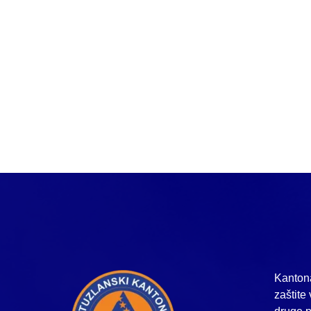
Kantona
zaštite 