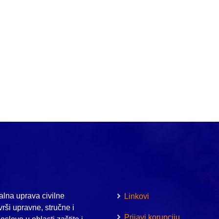
lna uprava civilne
Linkovi
vrši upravne, stručne i
Prijavi korupciju