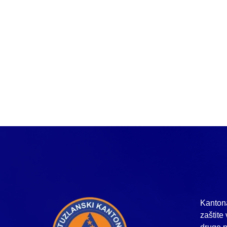
Kantona
zaštite 