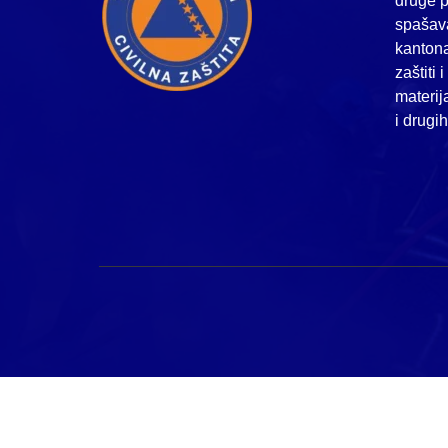
druge p
spašava
kanton
zaštiti 
materij
i drugi