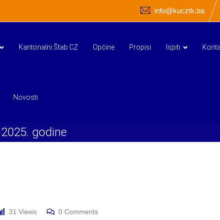
info@kucztk.ba
Kantonalni Štab CZ
Općine
Propisi
Ispiti
Konta
Novosti
.2025. godine
31
Views
0
Comments