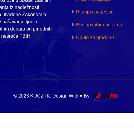
oslove u oblasti zaštite i
nja iz nadležnosti
Pitanja i sugestije
a utvrđene Zakonom o
i spašavanju ljudi i
Pristup informacijama
alnih dobara od prirodnih
h nesreća FBiH
Upute za građane
© 2023 KUCZTK. Design With ♥ By