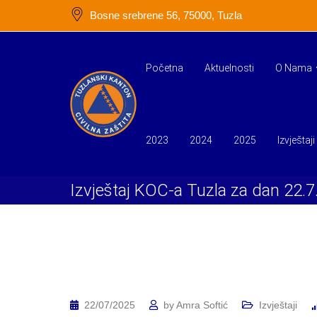
Skip
Bosne srebrene 56, 75000, Tuzla
to
content
Početna
Aktuelnosti
O Nama
2023
2024
2025
Izvještaji
Izvještaj KOC-a Tuzla za dan 22.7
22/07/2025
by
Amra Softić
Izvještaji