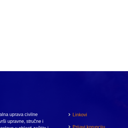
lna uprava civilne
Linkovi
vrši upravne, stručne i
Prijavi korupciju