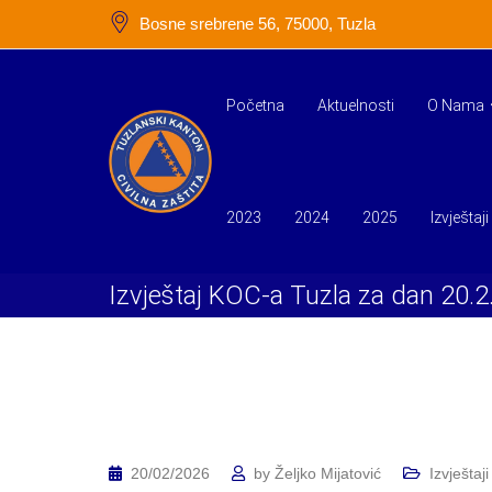
Skip
Bosne srebrene 56, 75000, Tuzla
to
content
Početna
Aktuelnosti
O Nama
2023
2024
2025
Izvještaji
Izvještaj KOC-a Tuzla za dan 20.2
20/02/2026
by
Željko Mijatović
Izvještaji