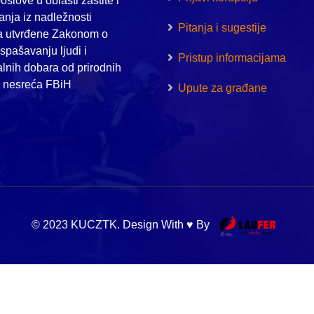
oslove u oblasti zaštite i
nja iz nadležnosti
Pitanja i sugestije
a utvrđene Zakonom o
i spašavanju ljudi i
Pristup informacijama
alnih dobara od prirodnih
h nesreća FBiH
Upute za građane
© 2023 KUCZTK. Design With ♥ By