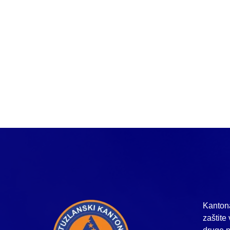
Kantona
zaštite 