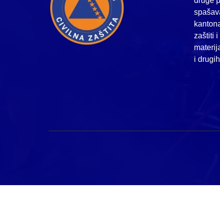
druge p
spašava
kanton
zaštiti 
materij
i drugi