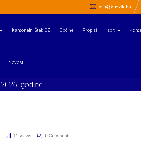
info@kucztk.ba
Kantonalni Štab CZ
Općine
Propisi
Ispiti
Konta
Novosti
.2026. godine
11
Views
0
Comments