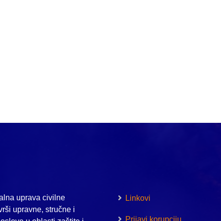
lna uprava civilne
Linkovi
vrši upravne, stručne i
Prijavi korupciju