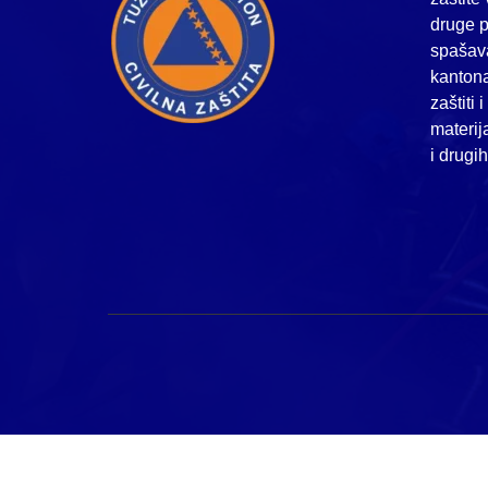
druge p
spašava
kanton
zaštiti 
materij
i drugi