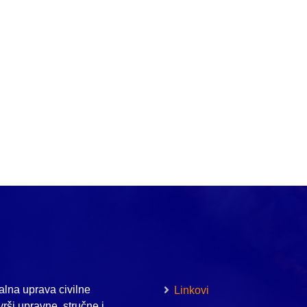
lna uprava civilne
Linkovi
vrši upravne, stručne i