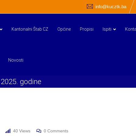
info@kucztk.ba
Kantonalni Štab CZ
Općine
Propisi
Ispiti
Konta
Novosti
.2025. godine
40
Views
0
Comments