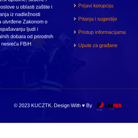
Prijavi korupciju
oslove u oblasti zaštite i
nja iz nadležnosti
Pitanja i sugestije
a utvrđene Zakonom o
i spašavanju ljudi i
Pristup informacijama
alnih dobara od prirodnih
h nesreća FBiH
Upute za građane
© 2023 KUCZTK. Design With ♥ By