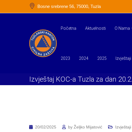
Skip
Bosne srebrene 56, 75000, Tuzla
to
content
Početna
Aktuelnosti
O Nama
2023
2024
2025
Izvještaji
Izvještaj KOC-a Tuzla za dan 20.2
20/02/2025
by
Željko Mijatović
Izvještaji