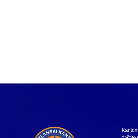
Kantona
zaštite 