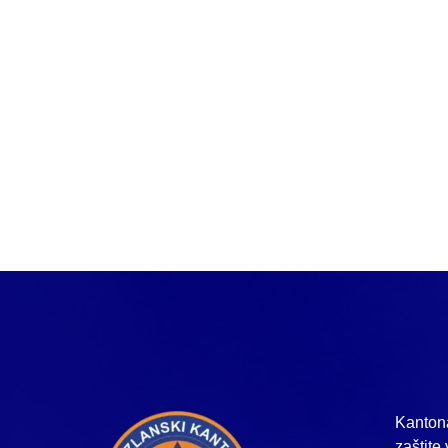
Kantona
zaštite 