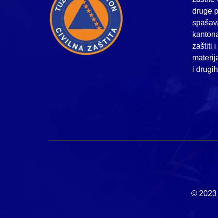
druge p
spašava
kanton
zaštiti 
materij
i drugi
© 2023