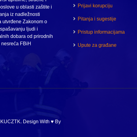
Prijavi korupciju
oslove u oblasti zaštite i
nja iz nadležnosti
Pitanja i sugestije
a utvrđene Zakonom o
i spašavanju ljudi i
Pristup informacijama
alnih dobara od prirodnih
h nesreća FBiH
Upute za građane
 KUCZTK. Design With ♥ By