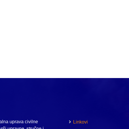
lna uprava civilne
Linkovi
vrši upravne, stručne i