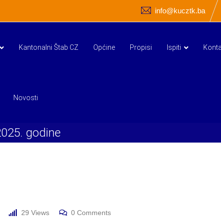
info@kucztk.ba
Kantonalni Štab CZ
Općine
Propisi
Ispiti
Konta
Novosti
2025. godine
29
Views
0
Comments