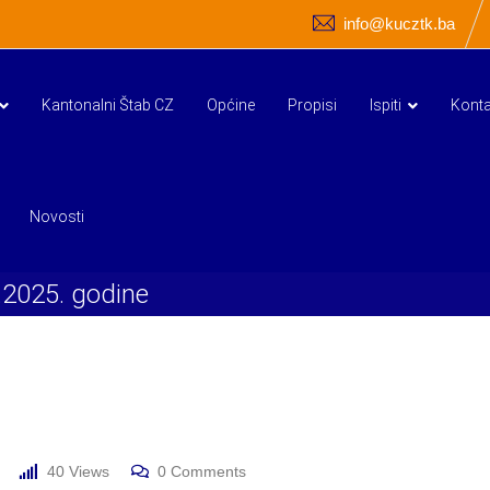
info@kucztk.ba
Kantonalni Štab CZ
Općine
Propisi
Ispiti
Konta
Novosti
.2025. godine
40
Views
0
Comments