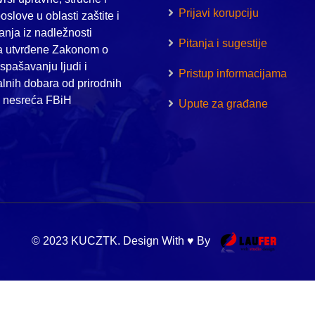
Prijavi korupciju
oslove u oblasti zaštite i
nja iz nadležnosti
Pitanja i sugestije
a utvrđene Zakonom o
i spašavanju ljudi i
Pristup informacijama
alnih dobara od prirodnih
h nesreća FBiH
Upute za građane
© 2023 KUCZTK. Design With ♥ By