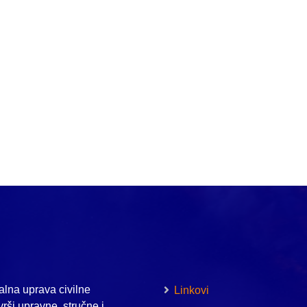
lna uprava civilne
Linkovi
vrši upravne, stručne i