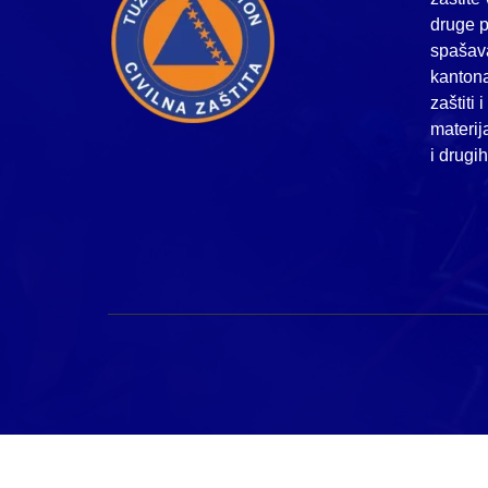
druge p
spašava
kanton
zaštiti 
materij
i drugi