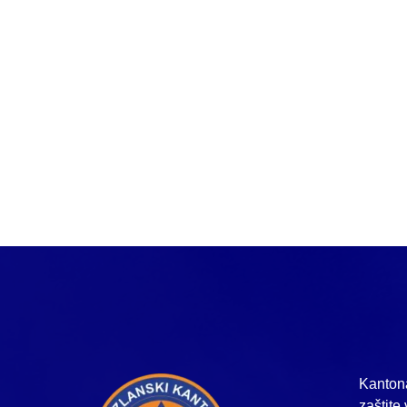
Kantona
zaštite 