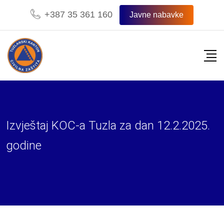
Skip
+387 35 361 160
Javne nabavke
to
content
Izvještaj KOC-a Tuzla za dan 12.2.2025.
godine