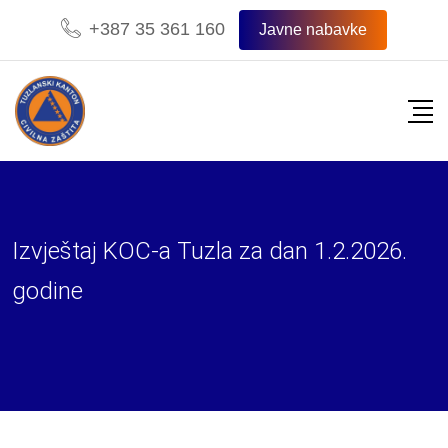
Skip
+387 35 361 160
Javne nabavke
to
content
Izvještaj KOC-a Tuzla za dan 1.2.2026.
godine