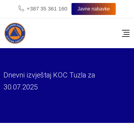
Skip
+387 35 361 160
Javne nabavke
to
content
Dnevni izvještaj KOC Tuzla za
30.07.2025