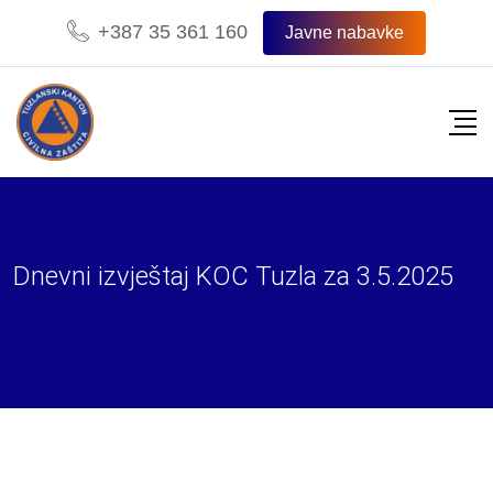
Skip
+387 35 361 160
Javne nabavke
to
content
Dnevni izvještaj KOC Tuzla za 3.5.2025