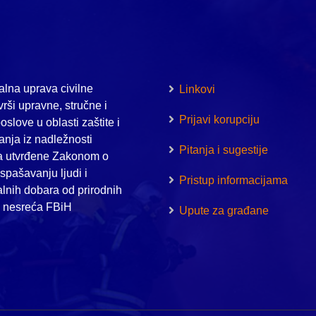
lna uprava civilne
Linkovi
vrši upravne, stručne i
Prijavi korupciju
oslove u oblasti zaštite i
nja iz nadležnosti
Pitanja i sugestije
a utvrđene Zakonom o
i spašavanju ljudi i
Pristup informacijama
alnih dobara od prirodnih
h nesreća FBiH
Upute za građane