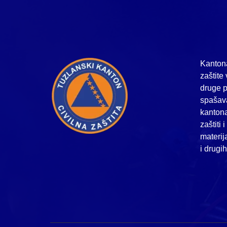
Kantona
zaštite 
druge p
spašava
kanton
zaštiti 
materij
i drugi