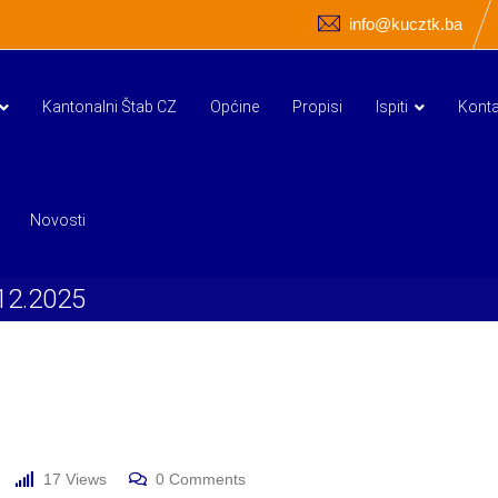
info@kucztk.ba
Kantonalni Štab CZ
Općine
Propisi
Ispiti
Konta
Novosti
.12.2025
17
Views
0
Comments