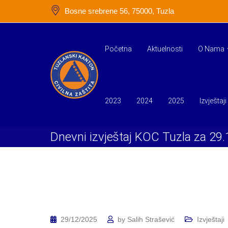
Skip
Bosne srebrene 56, 75000, Tuzla
to
content
Početna
Aktuelnosti
O Nama
2023
2024
2025
Izvještaji
Dnevni izvještaj KOC Tuzla za 29
29/12/2025
by
Salih Strašević
Izvještaji