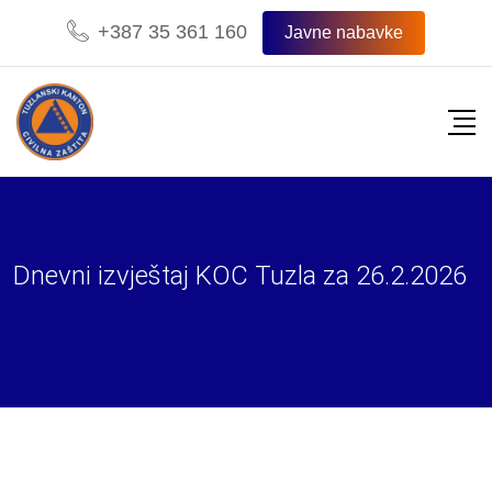
Skip
+387 35 361 160
Javne nabavke
to
content
Dnevni izvještaj KOC Tuzla za 26.2.2026