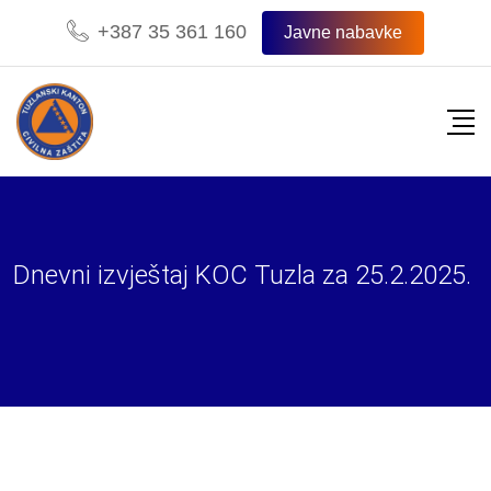
Skip
+387 35 361 160
Javne nabavke
to
content
Dnevni izvještaj KOC Tuzla za 25.2.2025.