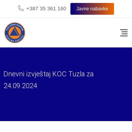
Skip
+387 35 361 160
Javne nabavke
to
content
Dnevni izvještaj KOC Tuzla za
24.09.2024