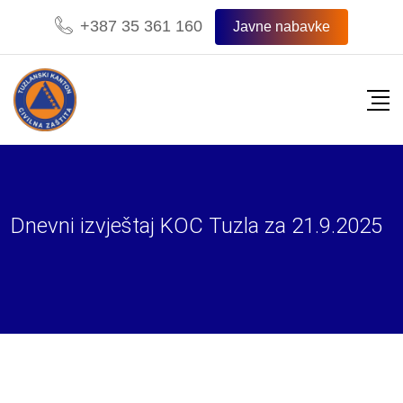
Skip
+387 35 361 160
Javne nabavke
to
content
Dnevni izvještaj KOC Tuzla za 21.9.2025