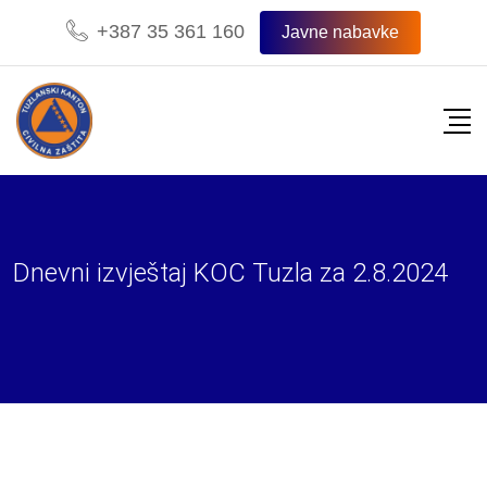
Skip
+387 35 361 160
Javne nabavke
to
content
Dnevni izvještaj KOC Tuzla za 2.8.2024