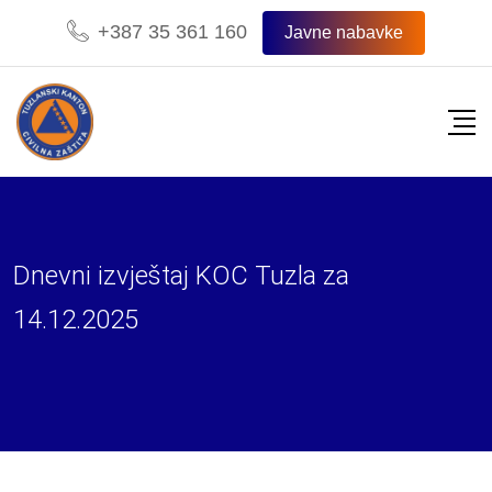
Skip
+387 35 361 160
Javne nabavke
to
content
Dnevni izvještaj KOC Tuzla za
14.12.2025