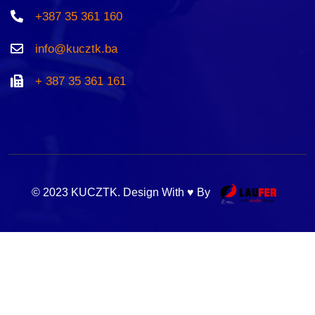
+387 35 361 160
info@kucztk.ba
+ 387 35 361 161
© 2023 KUCZTK. Design With ♥ By