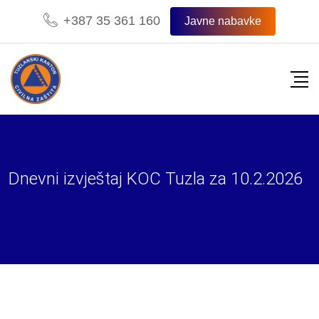
Skip
+387 35 361 160
Javne nabavke
to
content
Dnevni izvještaj KOC Tuzla za 10.2.2026