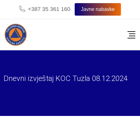
Skip
+387 35 361 160
Javne nabavke
to
content
Dnevni izvještaj KOC Tuzla 08.12.2024