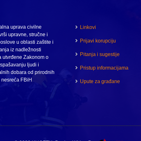
lna uprava civilne
Linkovi
vrši upravne, stručne i
Prijavi korupciju
oslove u oblasti zaštite i
nja iz nadležnosti
Pitanja i sugestije
a utvrđene Zakonom o
i spašavanju ljudi i
Pristup informacijama
alnih dobara od prirodnih
h nesreća FBiH
Upute za građane