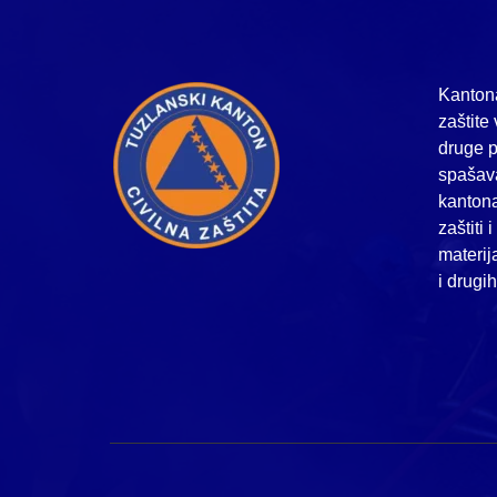
Kantona
zaštite 
druge p
spašava
kanton
zaštiti 
materij
i drugi