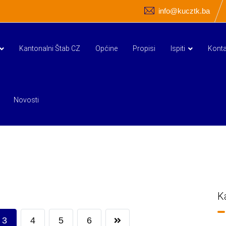
info@kucztk.ba
Kantonalni Štab CZ
Općine
Propisi
Ispiti
Konta
Novosti
K
3
4
5
6