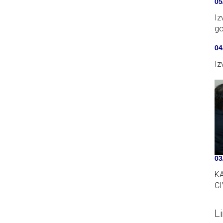
05
Iz
go
04
03
K
CI
L